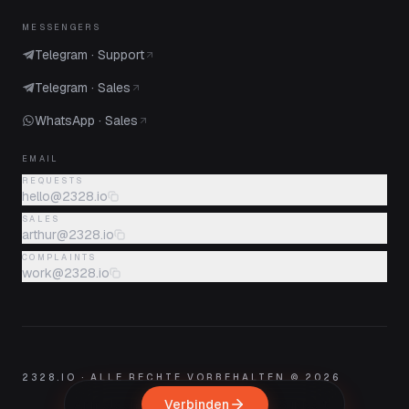
MESSENGERS
Telegram · Support
Telegram · Sales
WhatsApp · Sales
EMAIL
REQUESTS
hello@2328.io
SALES
arthur@2328.io
COMPLAINTS
work@2328.io
2328.IO · ALLE RECHTE VORBEHALTEN © 2026
Anmelden
Verbinden
Support