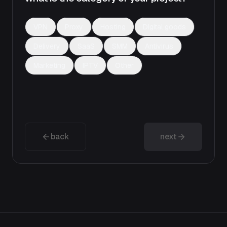
VPN
Proxy
Hosting
Digital goods
Delivery
SaaS
SMM
Antivirus
Marketing
IPTV
Other
back
next