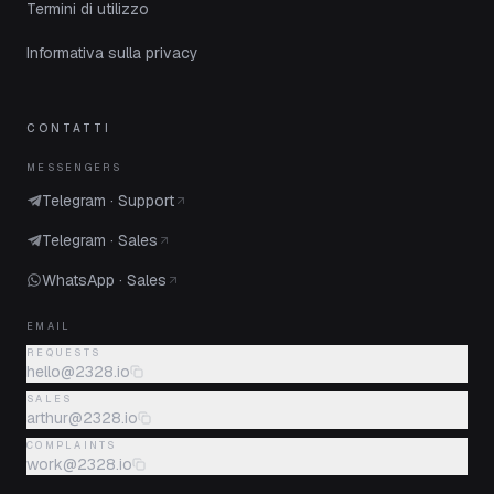
Termini di utilizzo
Informativa sulla privacy
CONTATTI
MESSENGERS
Telegram · Support
Telegram · Sales
WhatsApp · Sales
EMAIL
REQUESTS
hello@2328.io
SALES
arthur@2328.io
COMPLAINTS
work@2328.io