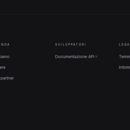
ENDA
SVILUPPATORI
LEGA
siamo
Documentazione API
Termin
iere
Inform
 partner