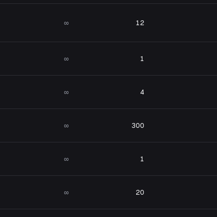
∞
12
∞
1
∞
4
∞
300
∞
1
∞
20