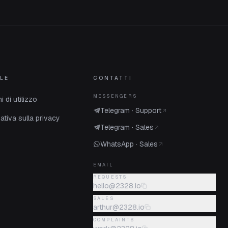
LE
CONTATTI
MESSENGERS
i di utilizzo
Telegram · Support
ativa sulla privacy
Telegram · Sales
WhatsApp · Sales
EMAIL
REQUESTS
hello@2328.io
SALES
arthur@2328.io
COMPLAINTS