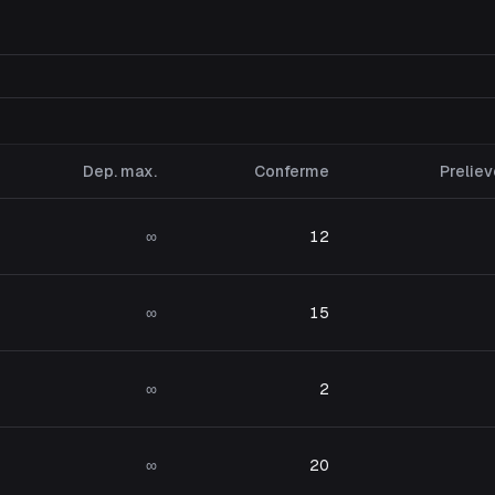
Dep. max.
Conferme
Preliev
∞
12
∞
15
∞
2
∞
20