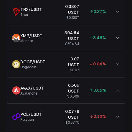
0.3307
TRX
/
USDT
0.27
%
USDT
Tron
$0.3307
394.64
XMR
/
USDT
3.46
%
USDT
Monero
$394.64
0.07
DOGE
/
USDT
0.04
%
USDT
Dogecoin
$0.07
6.509
AVAX
/
USDT
0.66
%
USDT
Avalanche
$6.509
0.0778
POL
/
USDT
0.12
%
USDT
Polygon
$0.0778