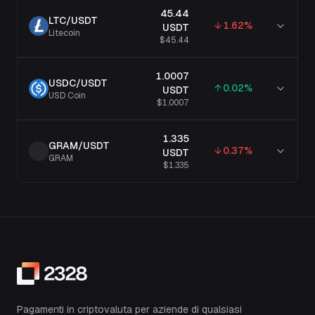
45.44
LTC
/
USDT
1.62
%
USDT
Litecoin
$45.44
1.0007
USDC
/
USDT
0.02
%
USDT
USD Coin
$1.0007
1.335
GRAM
/
USDT
0.37
%
USDT
GRAM
$1.335
Pagamenti in criptovaluta per aziende di qualsiasi