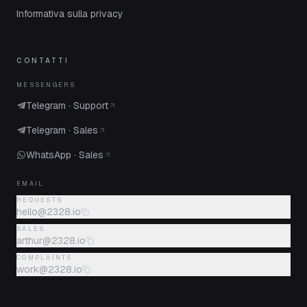
Informativa sulla privacy
CONTATTI
MESSENGERS
Telegram · Support
Telegram · Sales
WhatsApp · Sales
EMAIL
REQUESTS
hello@2328.io
SALES
arthur@2328.io
COMPLAINTS
work@2328.io