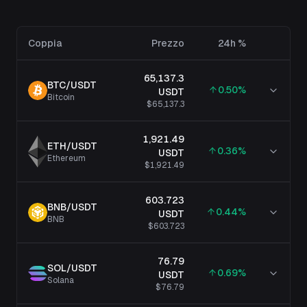
Coppia
Prezzo
24h %
65,137.3
BTC
/
USDT
0.50
%
USDT
Bitcoin
$65,137.3
1,921.49
ETH
/
USDT
0.36
%
USDT
Ethereum
$1,921.49
603.723
BNB
/
USDT
0.44
%
USDT
BNB
$603.723
76.79
SOL
/
USDT
0.69
%
USDT
Solana
$76.79