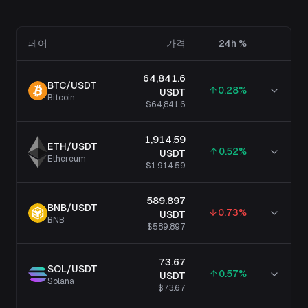
페어
가격
24h %
64,841.6
BTC
/
USDT
0.28
%
USDT
Bitcoin
$64,841.6
1,914.59
ETH
/
USDT
0.52
%
USDT
Ethereum
$1,914.59
589.897
BNB
/
USDT
0.73
%
USDT
BNB
$589.897
73.67
SOL
/
USDT
0.57
%
USDT
Solana
$73.67