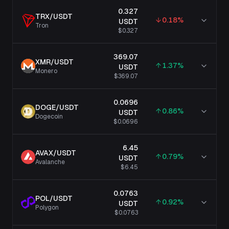
0.327
TRX
/
USDT
0.18
%
USDT
Tron
$0.327
369.07
XMR
/
USDT
1.37
%
USDT
Monero
$369.07
0.0696
DOGE
/
USDT
0.86
%
USDT
Dogecoin
$0.0696
6.45
AVAX
/
USDT
0.79
%
USDT
Avalanche
$6.45
0.0763
POL
/
USDT
0.92
%
USDT
Polygon
$0.0763