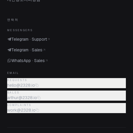
연락처
MESSENGERS
Telegram · Support
Telegram · Sales
WhatsApp · Sales
EMAIL
REQUESTS
hello@2328.io
SALES
arthur@2328.io
COMPLAINTS
work@2328.io