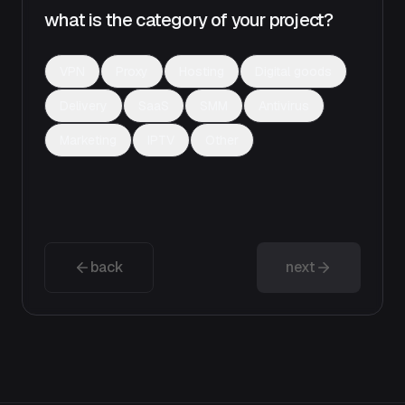
what is the category of your project?
VPN
Proxy
Hosting
Digital goods
Delivery
SaaS
SMM
Antivirus
Marketing
IPTV
Other
back
next