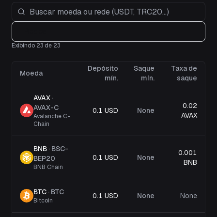
Redes
Exibindo 23 de 23
Depósito
Saque
Taxa de
Moeda
mín.
mín.
saque
AVAX
·
0.02
AVAX-C
0.1 USD
None
AVAX
Avalanche C-
Chain
BNB
·
BSC-
0.001
0.1 USD
None
BEP20
BNB
BNB Chain
BTC
·
BTC
0.1 USD
None
None
Bitcoin