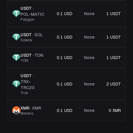
USDT
·
0.1 USD
None
1 USDT
POL-MATIC
Polygon
USDT
·
SOL
0.1 USD
None
1 USDT
Solana
USDT
·
TON
0.1 USD
None
1 USDT
TON
USDT
·
TRX-
0.1 USD
None
2 USDT
TRC20
Tron
XMR
·
XMR
0.1 USD
None
0 XMR
Monero