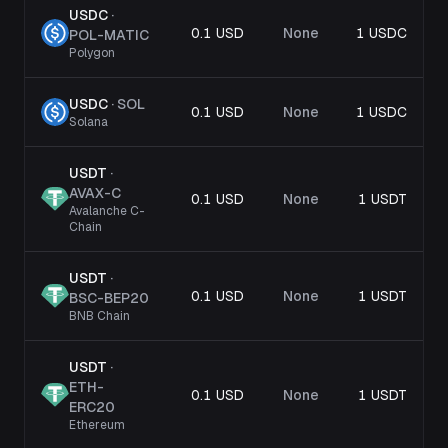
USDC
·
0.1 USD
None
1 USDC
POL-MATIC
Polygon
USDC
·
SOL
0.1 USD
None
1 USDC
Solana
USDT
·
AVAX-C
0.1 USD
None
1 USDT
Avalanche C-
Chain
USDT
·
0.1 USD
None
1 USDT
BSC-BEP20
BNB Chain
USDT
·
ETH-
0.1 USD
None
1 USDT
ERC20
Ethereum