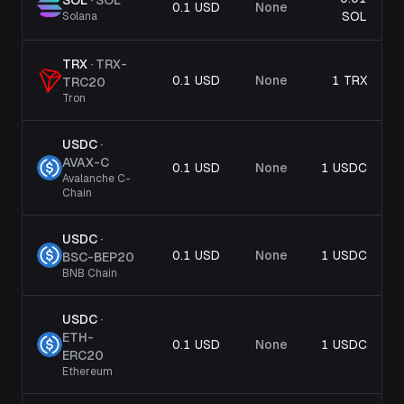
SOL
·
SOL
0.1 USD
None
SOL
Solana
TRX
·
TRX-
0.1 USD
None
1 TRX
TRC20
Tron
USDC
·
AVAX-C
0.1 USD
None
1 USDC
Avalanche C-
Chain
USDC
·
0.1 USD
None
1 USDC
BSC-BEP20
BNB Chain
USDC
·
ETH-
0.1 USD
None
1 USDC
ERC20
Ethereum