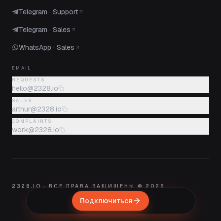
Telegram · Support
Telegram · Sales
WhatsApp · Sales
EMAIL
REQUESTS
hello@2328.io
SALES
arthur@2328.io
COMPLAINTS
work@2328.io
2328.IO · ВСЕ ПРАВА ЗАЩИЩЕНЫ © 2026
Войти
Подключиться
Поддержка