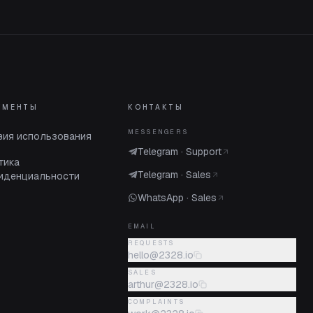
УМЕНТЫ
КОНТАКТЫ
MESSENGERS
вия использования
Telegram · Support
тика
Telegram · Sales
иденциальности
WhatsApp · Sales
EMAIL
REQUESTS
hello@2328.io
SALES
arthur@2328.io
COMPLAINTS