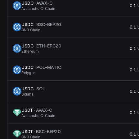
USDC
·
AVAX-C
0.1
Avalanche C-Chain
USDC
·
BSC-BEP20
0.1
BNB Chain
USDC
·
ETH-ERC20
0.1
Ethereum
USDC
·
POL-MATIC
0.1
Polygon
USDC
·
SOL
0.1
Solana
USDT
·
AVAX-C
0.1
Avalanche C-Chain
USDT
·
BSC-BEP20
0.1
BNB Chain