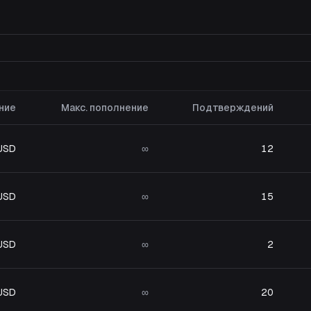
ние
Макс. пополнение
Подтверждений
 USD
∞
12
 USD
∞
15
 USD
∞
2
 USD
∞
20