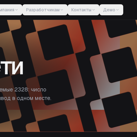
мпания
Разработчикам
Контакты
Демо
ти
емые 2328: число
вод в одном месте.