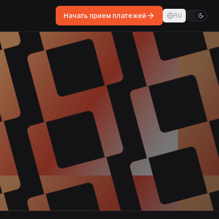
Войти
Начать прием платежей
RU