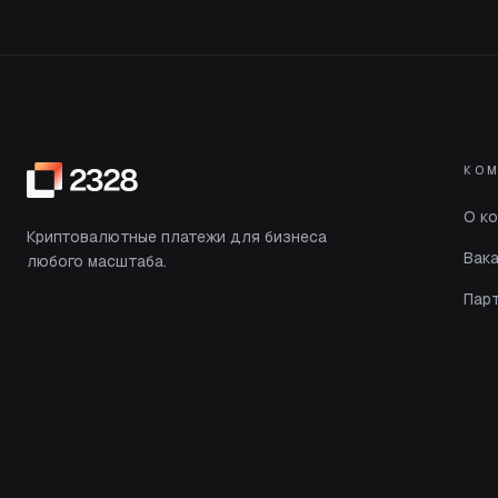
КО
О к
Криптовалютные платежи для бизнеса
Вак
любого масштаба.
Пар