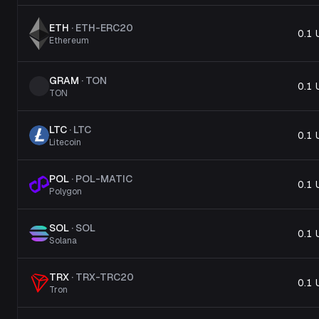
ETH
·
ETH-ERC20
0.1
Ethereum
GRAM
·
TON
0.1
TON
LTC
·
LTC
0.1
Litecoin
POL
·
POL-MATIC
0.1
Polygon
SOL
·
SOL
0.1
Solana
TRX
·
TRX-TRC20
0.1
Tron