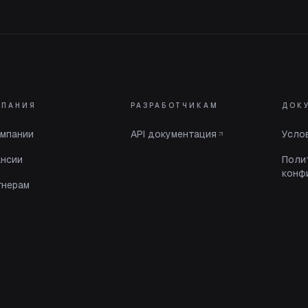
МПАНИЯ
РАЗРАБОТЧИКАМ
ДОК
омпании
API документация
Усло
ансии
Поли
конф
тнерам