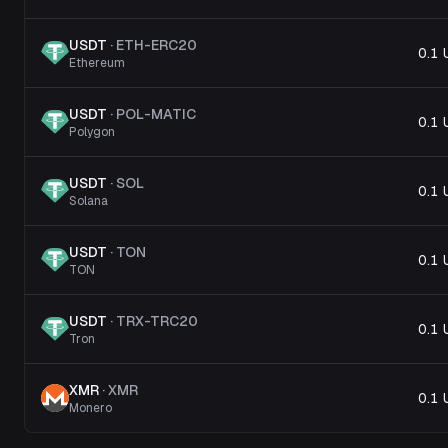
USDT
·
ETH-ERC20
0.1
Ethereum
USDT
·
POL-MATIC
0.1
Polygon
USDT
·
SOL
0.1
Solana
USDT
·
TON
0.1
TON
USDT
·
TRX-TRC20
0.1
Tron
XMR
·
XMR
0.1
Monero