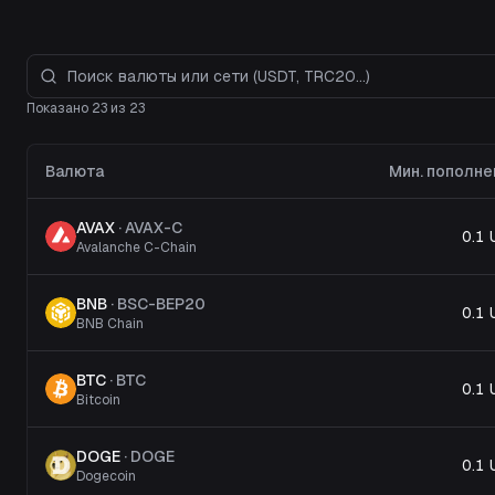
Показано 23 из 23
Валюта
Мин. пополне
AVAX
·
AVAX-C
0.1
Avalanche C-Chain
BNB
·
BSC-BEP20
0.1
BNB Chain
BTC
·
BTC
0.1
Bitcoin
DOGE
·
DOGE
0.1
Dogecoin