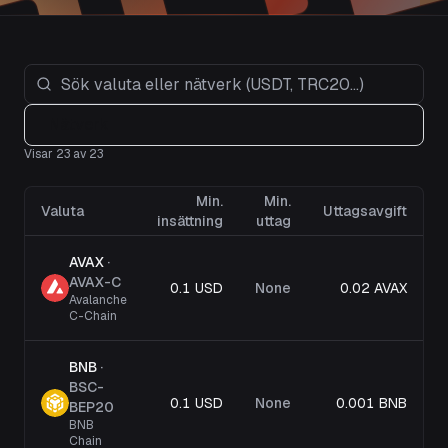
Nätverk
Visar 23 av 23
Min.
Min.
Valuta
Uttagsavgift
insättning
uttag
AVAX
·
AVAX-C
0.1 USD
None
0.02 AVAX
Avalanche
C-Chain
BNB
·
BSC-
0.1 USD
None
0.001 BNB
BEP20
BNB
Chain