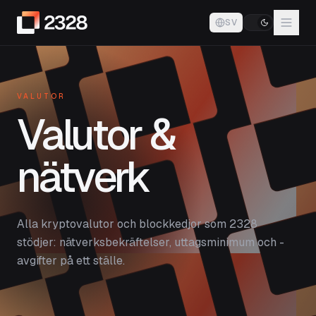
SV
VALUTOR
Valutor &
nätverk
Alla kryptovalutor och blockkedjor som 2328
stödjer: nätverksbekräftelser, uttagsminimum och -
avgifter på ett ställe.