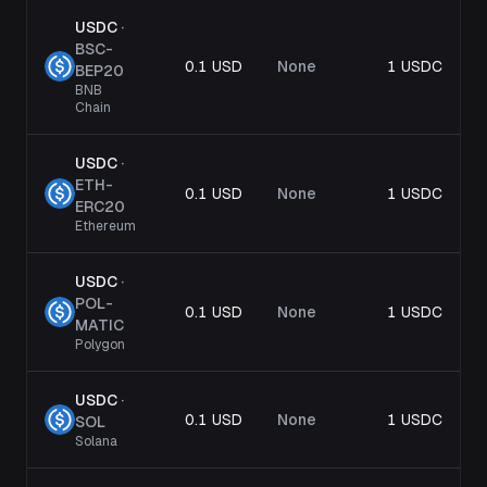
USDC
·
BSC-
0.1 USD
None
1 USDC
BEP20
BNB
Chain
USDC
·
ETH-
0.1 USD
None
1 USDC
ERC20
Ethereum
USDC
·
POL-
0.1 USD
None
1 USDC
MATIC
Polygon
USDC
·
0.1 USD
None
1 USDC
SOL
Solana