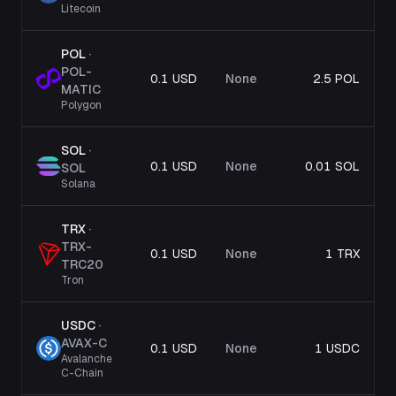
Litecoin
POL
·
POL-
0.1 USD
None
2.5 POL
MATIC
Polygon
SOL
·
0.1 USD
None
0.01 SOL
SOL
Solana
TRX
·
TRX-
0.1 USD
None
1 TRX
TRC20
Tron
USDC
·
AVAX-C
0.1 USD
None
1 USDC
Avalanche
C-Chain