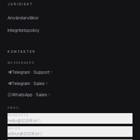
JURIDISKT
Användarvillkor
Integritetspolicy
KONTAKTER
MESSENGERS
Telegram · Support
Telegram · Sales
WhatsApp · Sales
EMAIL
REQUESTS
hello@2328.io
SALES
arthur@2328.io