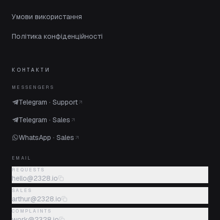
Умови використання
Політика конфіденційності
КОНТАКТИ
MESSENGERS
Telegram · Support
Telegram · Sales
WhatsApp · Sales
EMAIL
REQUESTS
hello@2328.io
SALES
arthur@2328.io
COMPLAINTS
work@2328.io