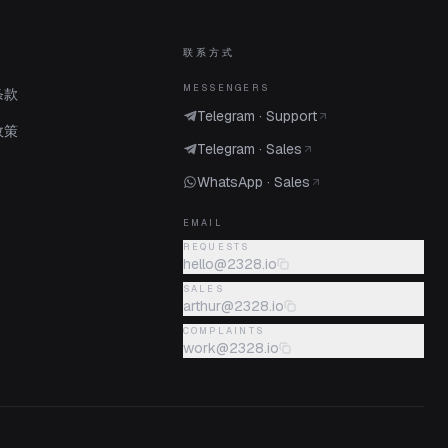
联系方式
MESSENGERS
条款
Telegram · Support
政策
Telegram · Sales
WhatsApp · Sales
EMAIL
REQUESTS
hello@2328.io
SALES
arthur@2328.io
COMPLAINTS
work@2328.io