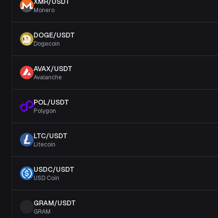
XMR
/
USDT
Monero
DOGE
/
USDT
Dogecoin
AVAX
/
USDT
Avalanche
POL
/
USDT
Polygon
LTC
/
USDT
Litecoin
USDC
/
USDT
USD Coin
GRAM
/
USDT
GRAM