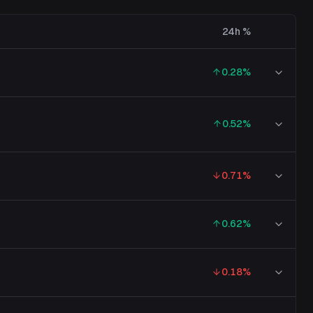
24h %
0.28
%
0.52
%
0.71
%
0.62
%
0.18
%