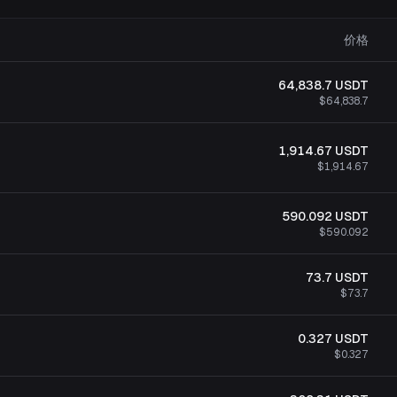
价格
64,838.7
USDT
$64,838.7
1,914.67
USDT
$1,914.67
590.092
USDT
$590.092
73.7
USDT
$73.7
0.327
USDT
$0.327