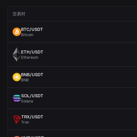
交易对
BTC
/
USDT
Bitcoin
ETH
/
USDT
Ethereum
BNB
/
USDT
BNB
SOL
/
USDT
Solana
TRX
/
USDT
Tron