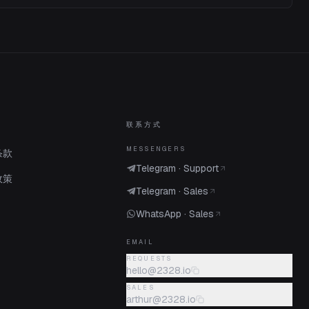
联系方式
MESSENGERS
条款
Telegram · Support
政策
Telegram · Sales
WhatsApp · Sales
EMAIL
REQUESTS
hello@2328.io
SALES
arthur@2328.io