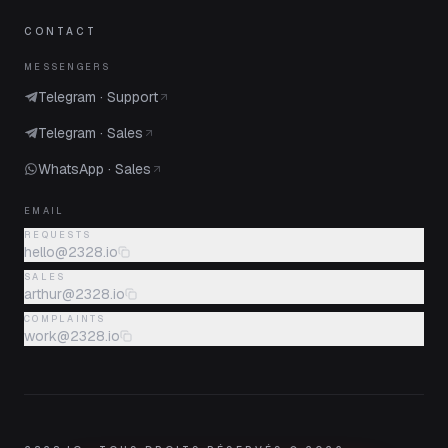
CONTACT
MESSENGERS
Telegram · Support
Telegram · Sales
WhatsApp · Sales
EMAIL
REQUESTS
hello@2328.io
SALES
arthur@2328.io
COMPLAINTS
work@2328.io