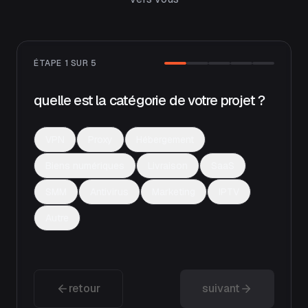
ÉTAPE
1
SUR
5
quelle est la catégorie de votre projet ?
VPN
Proxy
Hébergement
Biens numériques
Livraison
SaaS
SMM
Antivirus
Marketing
IPTV
Autre
retour
suivant